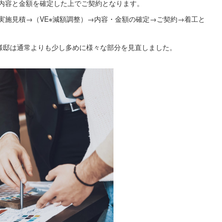
内容と金額を確定した上でご契約となります。
実施見積→（VE※減額調整）→内容・金額の確定→ご契約→着工と
様邸は通常よりも少し多めに様々な部分を見直しました。