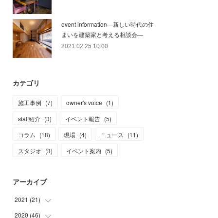
event information―新しい時代の住
まいを建築家と考える相談会―
2021.02.25 10:00
カテゴリ
施工事例
(
7
)
owner's voice
(
1
)
staff紹介
(
3
)
イベント報告
(
5
)
コラム
(
18
)
現場
(
4
)
ニュース
(
11
)
スタジオ
(
3
)
イベント案内
(
5
)
アーカイブ
2021
(
21
)
2020
(
46
(
4
)
)