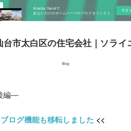
Ameba Owndで
今す
あなただけのホームページやブログをつくろう
仙台市太白区の住宅会社｜ソライ
Blog
・後編―
いブログ機能も移転しました
<<